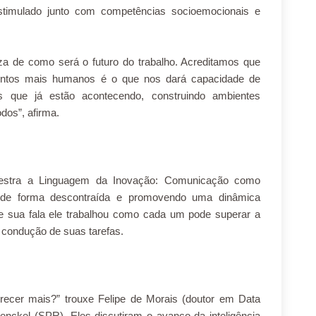
estimulado junto com competências socioemocionais e
 de como será o futuro do trabalho. Acreditamos que
mentos mais humanos é o que nos dará capacidade de
 que já estão acontecendo, construindo ambientes
dos”, afirma.
lestra a Linguagem da Inovação: Comunicação como
 de forma descontraída e promovendo uma dinâmica
te sua fala ele trabalhou como cada um pode superar a
na condução de suas tarefas.
erecer mais?” trouxe Felipe de Morais (doutor em Data
nckel (SPR). Eles discutiram o avanço da inteligência