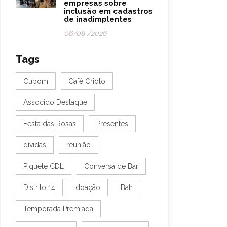
empresas sobre
inclusão em cadastros
de inadimplentes
06/08 /2026
Tags
Cupom
Café Criolo
Assocido Destaque
Festa das Rosas
Presentes
dívidas
reunião
Piquete CDL
Conversa de Bar
Distrito 14
doação
Bah
Temporada Premiada