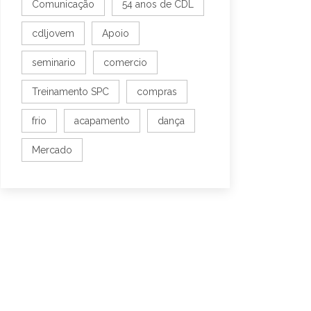
Comunicação
54 anos de CDL
cdljovem
Apoio
seminario
comercio
Treinamento SPC
compras
frio
acapamento
dança
Mercado