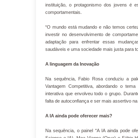
instituição, o protagonismo dos jovens é 
comportamentais.
“O mundo está mudando e não temos certeza
investir no desenvolvimento de comporta
adaptação para enfrentar essas mudanças
saudáveis e uma sociedade mais justa para to
A linguagem da Inovação
Na sequência, Fabio Rosa conduziu a pa
Vantagem Competitiva, abordando o tema
interativa que envolveu todo o grupo. Duran
falta de autoconfiança e ser mais assertivo 
A IA ainda pode oferecer mais?
Na sequência, o painel “A IA ainda pode of
Science e IA), Moa Vianna (Orya) e Fábio He