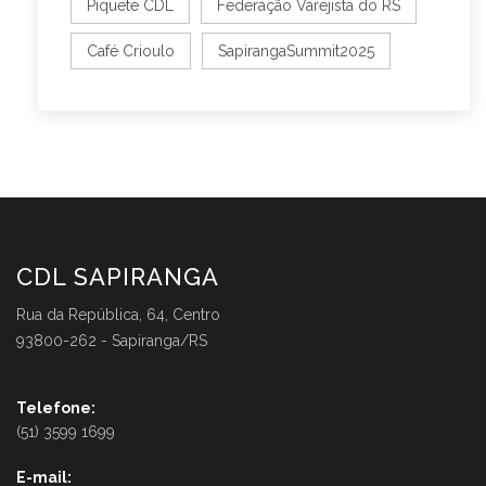
Piquete CDL
Federação Varejista do RS
Café Crioulo
SapirangaSummit2025
CDL SAPIRANGA
Rua da República, 64, Centro
93800-262 - Sapiranga/RS
Telefone:
(51) 3599 1699
E-mail: