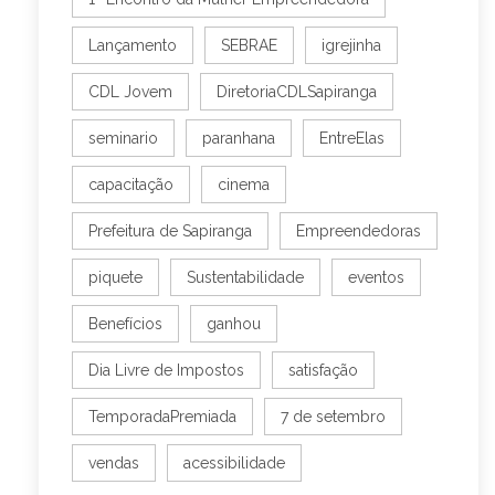
Lançamento
SEBRAE
igrejinha
CDL Jovem
DiretoriaCDLSapiranga
seminario
paranhana
EntreElas
capacitação
cinema
Prefeitura de Sapiranga
Empreendedoras
piquete
Sustentabilidade
eventos
Benefícios
ganhou
Dia Livre de Impostos
satisfação
TemporadaPremiada
7 de setembro
vendas
acessibilidade