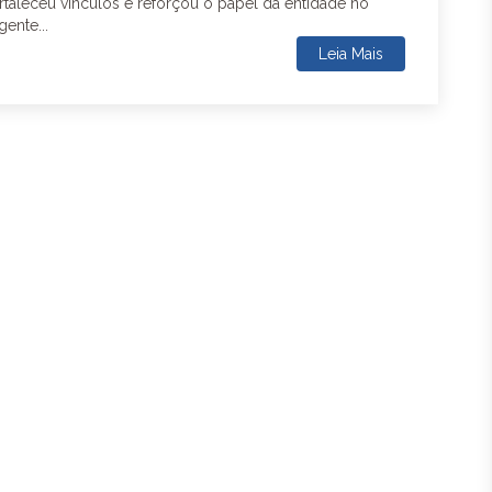
ortaleceu vínculos e reforçou o papel da entidade no
ente...
Leia Mais