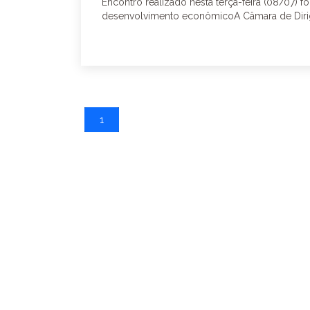
Encontro realizado nesta terça-feira (08/07) f
desenvolvimento econômicoA Câmara de Dirig
1