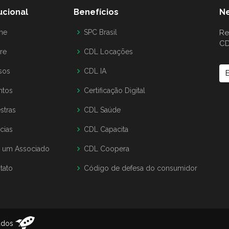
tucional
Benefícios
Ne
me
SPC Brasil
Re
CD
re
CDL Locações
sos
CDL IA
ntos
Certificação Digital
stras
CDL Saúde
cias
CDL Capacita
a um Associado
CDL Coopera
tato
Código de defesa do consumidor
vados