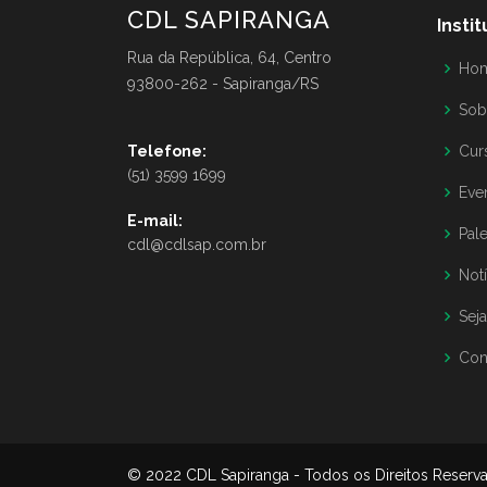
CDL SAPIRANGA
Insti
Rua da República, 64, Centro
Ho
93800-262 - Sapiranga/RS
Sob
Telefone:
Cur
(51) 3599 1699
Eve
E-mail:
Pale
cdl@cdlsap.com.br
Notí
Sej
Con
© 2022 CDL Sapiranga - Todos os Direitos Reser