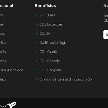
tucional
Benefícios
Ne
me
SPC Brasil
Re
CD
re
CDL Locações
sos
CDL IA
ntos
Certificação Digital
stras
CDL Saúde
cias
CDL Capacita
a um Associado
CDL Coopera
tato
Código de defesa do consumidor
vados