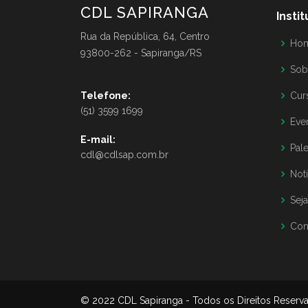
CDL SAPIRANGA
Insti
Rua da República, 64, Centro
Ho
93800-262 - Sapiranga/RS
Sob
Telefone:
Cur
(51) 3599 1699
Eve
E-mail:
Pale
cdl@cdlsap.com.br
Notí
Sej
Con
© 2022 CDL Sapiranga - Todos os Direitos Reser