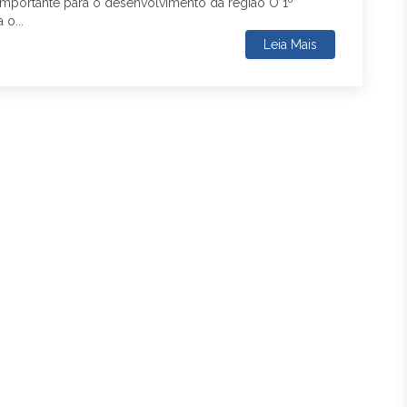
importante para o desenvolvimento da região O 1º
o...
Leia Mais