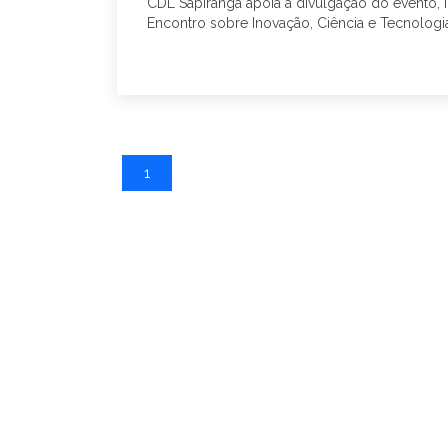
CDL Sapiranga apoia a divulgação do evento, 
Encontro sobre Inovação, Ciência e Tecnologia 
1