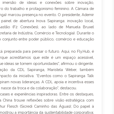
imersão de ideias e conexões sobre inovação,
turo do trabalho e protagonismo feminino. A Câmara de
anga) marcou presença no evento. O presidente, Ademir
 painel de abertura Inova Sapiranga: inovação local,
Gastão (F2 Conexões), ao lado de Manuela Bruxel
cretaria de Indústria, Comércio e Tecnologia). Durante o
o conjunto entre poder público, comércio e educação
á preparada para pensar o futuro. Aqui, no Fly.Hub, é
que acreditamos que este é um espaço acessível,
e ideias se tornem oportunidades”, afirmou o dirigente.
ação da CDL Sapiranga, Maristela Weber, também
pacto da iniciativa. “Eventos como o Sapiranga Talk
piram novas lideranças. A CDL apoia e incentiva esses
nasce da troca e da colaboração”, destacou.
cases e experiências inspiradoras. Entre os destaques,
da China trouxe reflexões sobre visão estratégica com
hur Flesch (Sicredi Caminho das Águas); Do papel à
mostrou a importância da sustentabilidade corporativa;