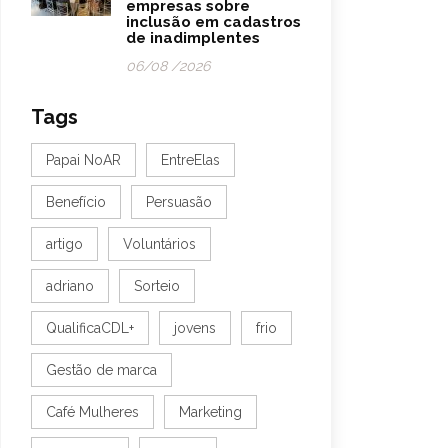
empresas sobre
inclusão em cadastros
de inadimplentes
06/08 /2026
Tags
Papai NoAR
EntreElas
Benefício
Persuasão
artigo
Voluntários
adriano
Sorteio
QualificaCDL+
jovens
frio
Gestão de marca
Café Mulheres
Marketing