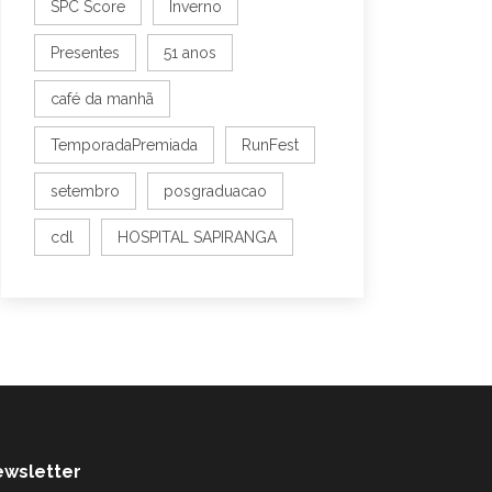
SPC Score
Inverno
Presentes
51 anos
café da manhã
TemporadaPremiada
RunFest
setembro
posgraduacao
cdl
HOSPITAL SAPIRANGA
wsletter