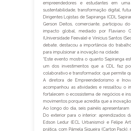
empreendedores e estudantes em uma 
sustentabilidade, transformação digital, fu
Dirigentes Lojistas de Sapiranga (CDL Sapir
Gerson Deitos, comerciante, participou do
impacto global, mediado por Flaviano 
(Universidade Feevale) e Vinícius Santos (Se
debate, destacou a importância do trabalh
para impulsionar a inovação na cidade.
“Este evento mostra o quanto Sapiranga est
um dos investimentos que a CDL faz por
colaborativo e transformador, que permite qu
A diretora de Empreendedorismo e Inov
acompanhou as atividades e ressaltou o im
fortalecem o ecossistema de negócios e ins
movimentos porque acredita que a inovação 
Ao longo do dia, seis painéis apresentaram 
Do exterior para o interior: aprendizados 
Edson Ledur (ECL Urbanismo) e Felipe Art
prática, com Pâmela Siqueira (Carton Pack), 