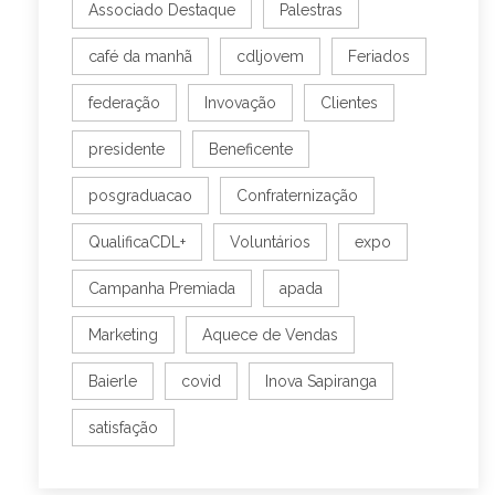
Associado Destaque
Palestras
café da manhã
cdljovem
Feriados
federação
Invovação
Clientes
presidente
Beneficente
posgraduacao
Confraternização
QualificaCDL+
Voluntários
expo
Campanha Premiada
apada
Marketing
Aquece de Vendas
Baierle
covid
Inova Sapiranga
satisfação