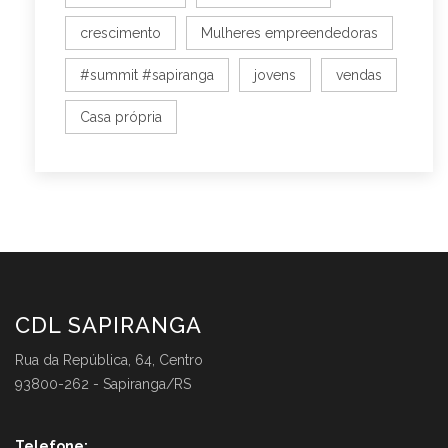
crescimento
Mulheres empreendedoras
#summit #sapiranga
jovens
vendas
Casa própria
CDL SAPIRANGA
Rua da República, 64, Centro
93800-262 - Sapiranga/RS
Telefone: