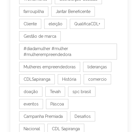
farroupilha
Jantar Beneficente
Cliente
eleição
QualificaCDL+
Gestão de marca
#diadamulher #mulher
#mulherempreendedora
Mulheres empreendedoras
lideranças
CDLSapiranga
História
comercio
doação
Tevah
spc brasil
eventos
Páscoa
Campanha Premiada
Desafios
Nacional
CDL Sapiranga