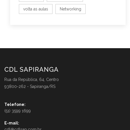
volta as aulas
Networking
CDL SAPIRANGA
Rua da República, 64, Centro
93800-262 - Sapiranga/RS
Telefone:
(51) 3599 1699
E-mail:
cdl@cdlsap.com.br