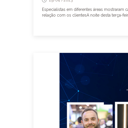
Especialistas em diferentes áreas mostraram c
relação com os clientesA noite desta terça-feira