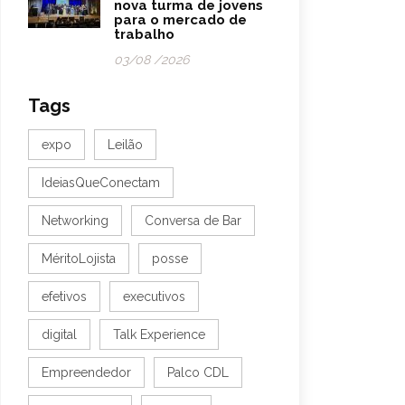
nova turma de jovens
para o mercado de
trabalho
03/08 /2026
Tags
expo
Leilão
IdeiasQueConectam
Networking
Conversa de Bar
MéritoLojista
posse
efetivos
executivos
digital
Talk Experience
Empreendedor
Palco CDL