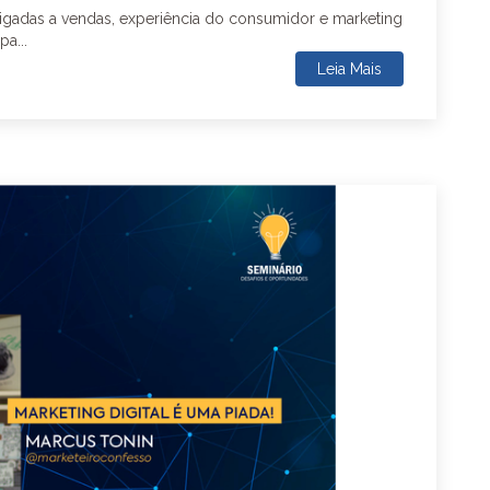
igadas a vendas, experiência do consumidor e marketing
a...
Leia Mais