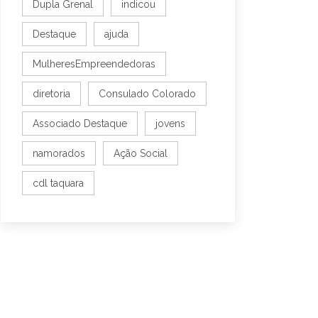
Dupla Grenal
indicou
Destaque
ajuda
MulheresEmpreendedoras
diretoria
Consulado Colorado
Associado Destaque
jovens
namorados
Ação Social
cdl taquara