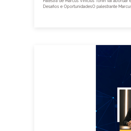
Palestra de Marcus Vinícius Tonin vai abordar 
Desafios e OportunidadesO palestrante Marcus 