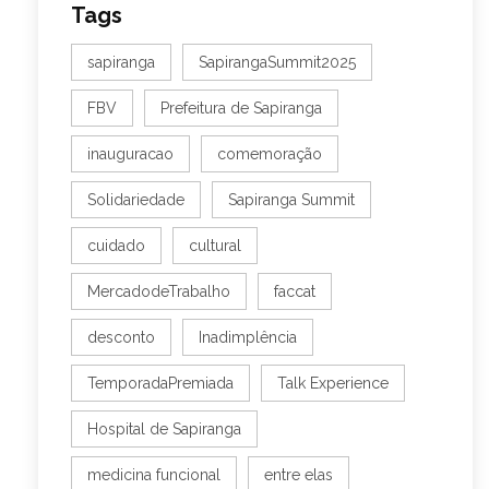
Tags
sapiranga
SapirangaSummit2025
FBV
Prefeitura de Sapiranga
inauguracao
comemoração
Solidariedade
Sapiranga Summit
cuidado
cultural
MercadodeTrabalho
faccat
desconto
Inadimplência
TemporadaPremiada
Talk Experience
Hospital de Sapiranga
medicina funcional
entre elas